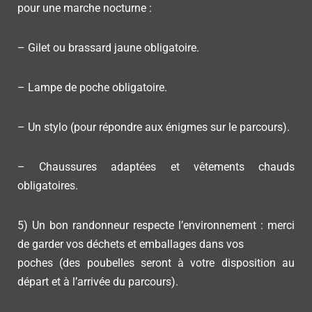
pour une marche nocturne :
– Gilet ou brassard jaune obligatoire.
– Lampe de poche obligatoire.
– Un stylo (pour répondre aux énigmes sur le parcours).
– Chaussures adaptées et vêtements chauds
obligatoires.
5) Un bon randonneur respecte l’environnement : merci
de garder vos déchets et emballages dans vos
poches (des poubelles seront à votre disposition au
départ et à l’arrivée du parcours).