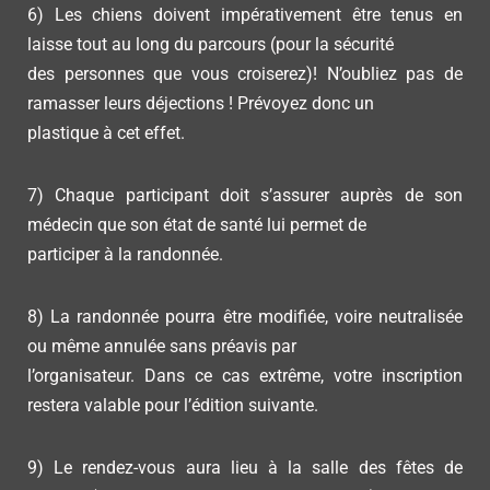
6) Les chiens doivent impérativement être tenus en
laisse tout au long du parcours (pour la sécurité
des personnes que vous croiserez)! N’oubliez pas de
ramasser leurs déjections ! Prévoyez donc un
plastique à cet effet.
7) Chaque participant doit s’assurer auprès de son
médecin que son état de santé lui permet de
participer à la randonnée.
8) La randonnée pourra être modifiée, voire neutralisée
ou même annulée sans préavis par
l’organisateur. Dans ce cas extrême, votre inscription
restera valable pour l’édition suivante.
9) Le rendez-vous aura lieu à la salle des fêtes de