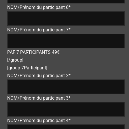
NOM/Prénom du participant 6*
NOM/Prénom du participant 7*
PAF 7 PARTICIPANTS 49€
[/group]
[group 7Participant]
NOM/Prénom du participant 2*
NOM/Prénom du participant 3*
NOM/Prénom du participant 4*