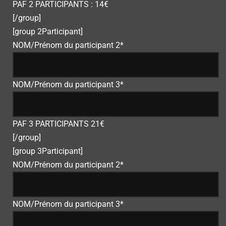
PAF 2 PARTICIPANTS : 14€
[/group]
[group 2Participant]
NOM/Prénom du participant 2*
NOM/Prénom du participant 3*
PAF 3 PARTICIPANTS 21€
[/group]
[group 3Participant]
NOM/Prénom du participant 2*
NOM/Prénom du participant 3*